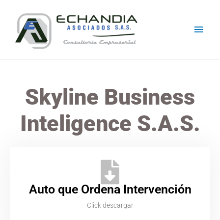
Skip
Main
to
content
Men
Skyline Business
Inteligence S.A.S.
Auto que Ordena Intervención
Click descargar