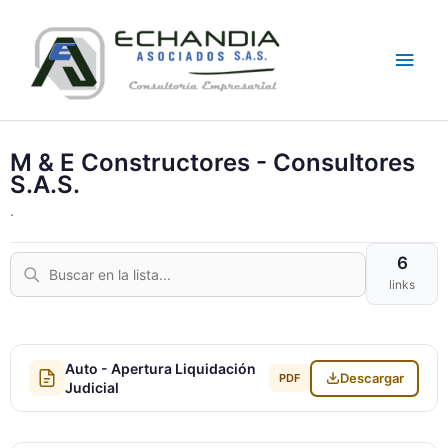
Skip
Main
to
content
Men
M & E Constructores - Consultores
S.A.S.
.
6
links
Auto - Apertura Liquidación
Descargar
PDF
Judicial