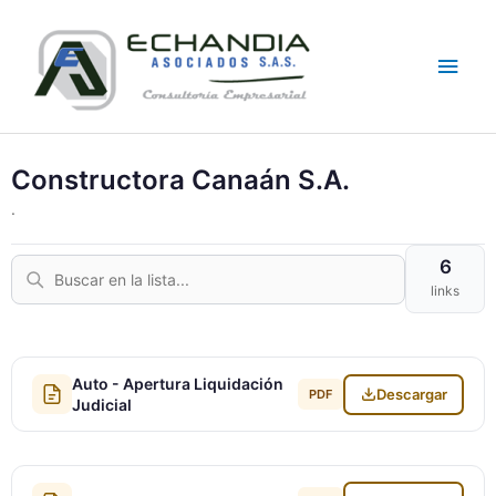
Skip
Main
to
content
Men
Constructora Canaán S.A.
.
6
links
Auto - Apertura Liquidación
Descargar
PDF
Judicial