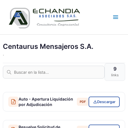
Skip
Main
to
content
Men
Centaurus Mensajeros S.A.
.
9
links
Auto - Apertura Liquidación
Descargar
PDF
por Adjudicación
Resuelve Solicitud de