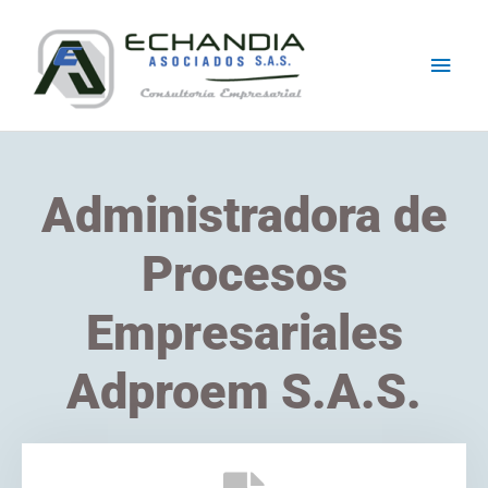
Skip
Main
to
content
Men
Administradora de
Procesos
Empresariales
Adproem S.A.S.