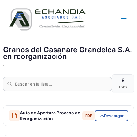
Skip
Main
to
content
Men
Granos del Casanare Grandelca S.A.
en reorganización
.
9
links
Auto de Apertura Proceso de
Descargar
PDF
Reorganización