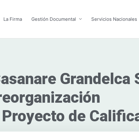
La Firma
Gestión Documental
Servicios Nacionales
Casanare Grandelca 
reorganización
 Proyecto de Calific