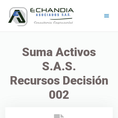
Skip
Main
to
content
Men
Suma Activos
S.A.S.
Recursos Decisión
002