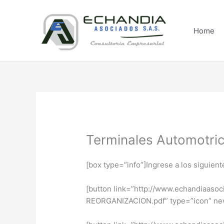
Skip
to
content
Home
Terminales Automotri
[box type=”info”]Ingrese a los siguien
[button link=”http://www.echandiaa
REORGANIZACION.pdf” type=”ic