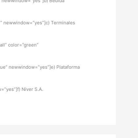
en” newwindow=”yes”]b) Bebida
ue” newwindow=”yes”]c) Terminales
ll” color=”green”
blue” newwindow=”yes”]e) Plataforma
e” newwindow=”yes”]f) Niver S.A.