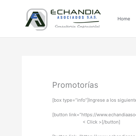
Skip
to
content
Home
Promotorías
[box type=”info”]Ingrese a los siguien
[button link=”https://www.echandi
< Click >[/button]