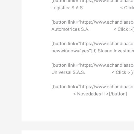
[button link=”https://www.echandiaas
Logistica S.A.S. < Click >[
[button link=”https://www.echandiaas
Automotrices S.A. < Click >[/b
[button link=”https://www.echandiaas
newwindow=”yes”]d) Sloane Investmen
[button link=”https://www.echandiaaso
Universal S.A.S. < Click >[/b
[button link=”https://www.echand
< Novedades !! >[/button]