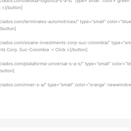
ociados.com/bebida-logistica-s-a-s/” type=”small” color=”gre
/button]
ociados.com/terminales-automotrices/” type=”small” color=”bl
utton]
ociados.com/sloane-investments-corp-suc-colombia/” type=”sma
ts Corp. Suc-Colombia < Click >[/button]
ciados.com/plataforma-universal-s-a-s/” type=”small” color=”
utton]
iaasociados.com/niver-s-a/” type=”small” color=”orang