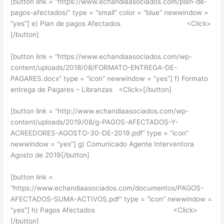
[button link = “https://www.echandiaasociados.com/plan-de-
pagos-afectados/” type = “small” color = “blue” newwindow =
“yes”] e) Plan de pagos Afectados <Click>
[/button]
[button link = “https://www.echandiaasociados.com/wp-
content/uploads/2018/08/FORMATO-ENTREGA-DE-
PAGARES.docx” type = “icon” newwindow = “yes”] f) Formato
entrega de Pagares – Libranzas <Click>[/button]
[button link = “http://www.echandiaasociados.com/wp-
content/uploads/2019/08/g-PAGOS-AFECTADOS-Y-
ACREEDORES-AGOSTO-30-DE-2019.pdf” type = “icon”
newwindow = “yes”] g) Comunicado Agente Interventora
Agosto de 2019[/button]
[button link =
“https://www.echandiaasociados.com/documentos/PAGOS-
AFECTADOS-SUMA-ACTIVOS.pdf” type = “icon” newwindow =
“yes”] h) Pagos Afectados <Click>
[/button]