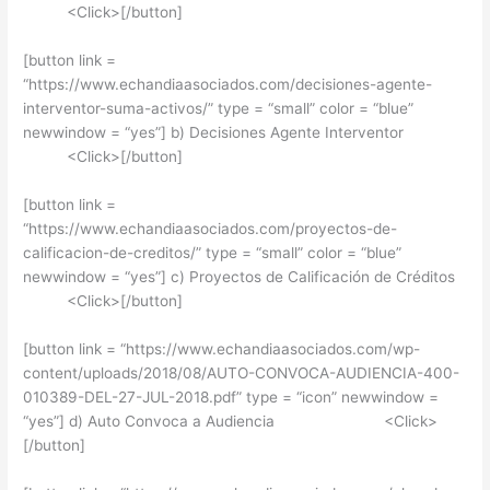
<Click>[/button]
[button link =
“https://www.echandiaasociados.com/decisiones-agente-
interventor-suma-activos/” type = “small” color = “blue”
newwindow = “yes”] b) Decisiones Agente Interventor
<Click>[/button]
[button link =
“https://www.echandiaasociados.com/proyectos-de-
calificacion-de-creditos/” type = “small” color = “blue”
newwindow = “yes”] c) Proyectos de Calificación de Créditos
<Click>[/button]
[button link = “https://www.echandiaasociados.com/wp-
content/uploads/2018/08/AUTO-CONVOCA-AUDIENCIA-400-
010389-DEL-27-JUL-2018.pdf” type = “icon” newwindow =
“yes”] d) Auto Convoca a Audiencia <Click>
[/button]