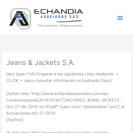
Skip
Main
to
content
Men
Jeans & Jackets S.A.
[box type=”info”]Ingrese a los siguientes Links mediante <
CLICK > para consultar información actualizada:[/box]
[button link=”http://www.echandiaasociados.com/wp-
content/uploads/2014/10/ACTUACIONES-JEANS-JACKETS-
Oct-27-de-2014-vs-01.pdf” type=”icon” newwindow=”yes”] a)
Actuaciones oct-27-2014
[/button]
[button link=”http://www.echandiaasociados.com/wp-