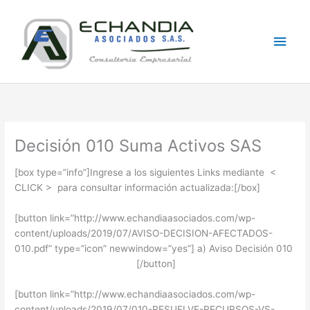
Skip
Main
to
content
Men
Decisión 010 Suma Activos SAS
[box type=”info”]Ingrese a los siguientes Links mediante <
CLICK > para consultar información actualizada:[/box]
[button link=”http://www.echandiaasociados.com/wp-
content/uploads/2019/07/AVISO-DECISION-AFECTADOS-
010.pdf” type=”icon” newwindow=”yes”] a) Aviso Decisión 010
[/button]
[button link=”http://www.echandiaasociados.com/wp-
content/uploads/2019/07/010-RESUELVE-RECURSOS-VS-