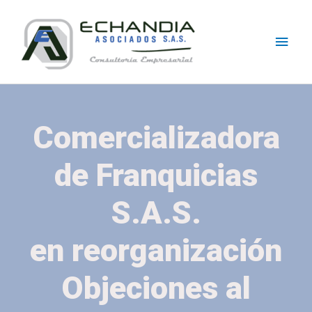
Skip
Main
to
content
Men
Comercializadora
de Franquicias
S.A.S.
en reorganización
Objeciones al