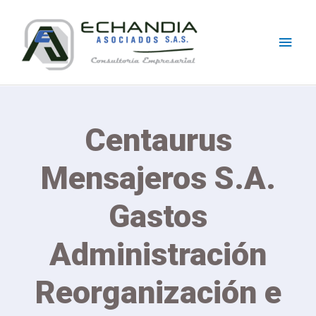
Skip
Main
to
content
Men
Centaurus
Mensajeros S.A.
Gastos
Administración
Reorganización e