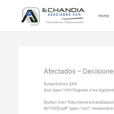
Skip
to
content
Home
Afectados – Decisione
Suma Activos SAS
[box type=”info”]Ingrese a los siguien
[button link=”http://www.echandia
ACTIVOS.pdf” type=”icon” newwindow=”