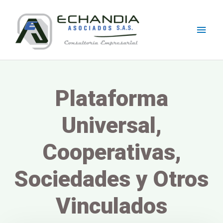
Skip
Main
to
content
Men
Plataforma
Universal,
Cooperativas,
Sociedades y Otros
Vinculados