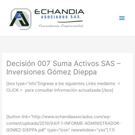
Skip
Main
to
content
Men
Decisión 007 Suma Activos SAS –
Inversiones Gómez Dieppa
[box type=”info”]Ingrese a los siguientes Links mediante <
CLICK > para consultar información actualizada:[/box]
[button link=”http://www.echandiaasociados.com/wp-
content/uploads/2019/04/F.1-INFORME-ADMINISTRADOR-
GOMEZ-DIEPPA.pdf” type=”icon” newwindow=”yes”] f.1)