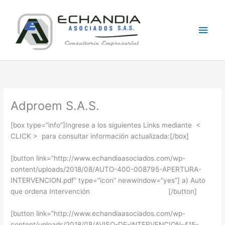
Skip
Main
to
content
Men
Adproem S.A.S.
[box type=”info”]Ingrese a los siguientes Links mediante <
CLICK > para consultar información actualizada:[/box]
[button link=”http://www.echandiaasociados.com/wp-
content/uploads/2018/08/AUTO-400-008795-APERTURA-
INTERVENCION.pdf” type=”icon” newwindow=”yes”] a) Auto
que ordena Intervención [/button]
[button link=”http://www.echandiaasociados.com/wp-
content/uploads/2018/08/AVISO-DE-INTERVENCION-415-