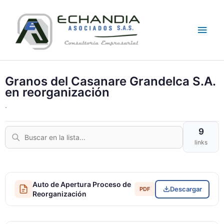
Skip
Main
to
content
Men
Granos del Casanare Grandelca S.A.
en reorganización
.
9
links
Auto de Apertura Proceso de
Descargar
PDF
Reorganización