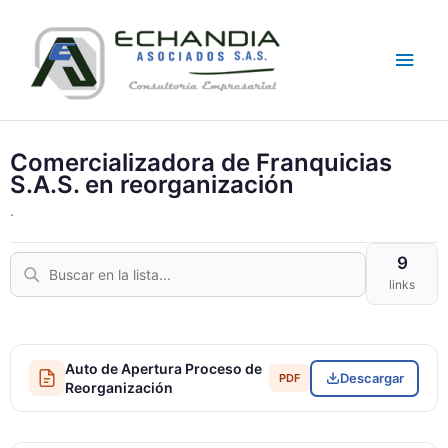
Skip
Main
to
content
Men
Comercializadora de Franquicias
S.A.S. en reorganización
.
9
links
Auto de Apertura Proceso de
Descargar
PDF
Reorganización