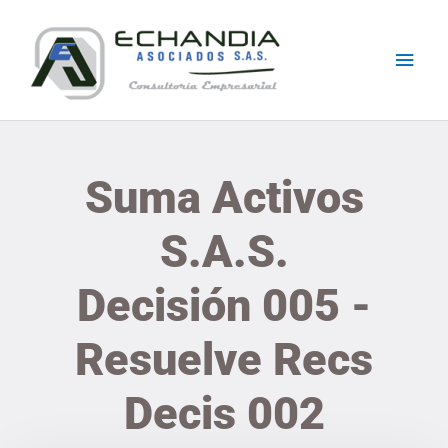
Skip
Main
to
content
Men
Suma Activos
S.A.S.
Decisión 005 -
Resuelve Recs
Decis 002