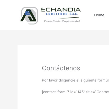
Skip
to
content
Home
Contáctenos
Por favor diligencie el siguiente form
[contact-form-7 id=”145″ title=”Contact